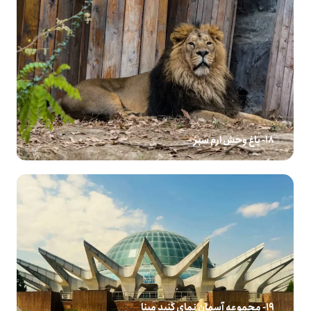
18- باغ وحش ارم سبز
19- مجموعه آسمان نمای گنبد مینا