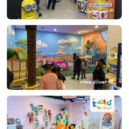
21- شهربازی تیراژه 2
22- شهربازی روبولند