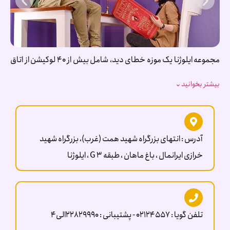
مجموعه ایلوژنا یک موزه خطای دید، شامل بیش از 40 لوکیشن از اتاق
و فضا های خاص خطای دید ، اتاق های خاص عکاسی و بازی های
بیشتر بخوانید
⌄
مدرن به وسعت 800 متر مربع در ایرانمال که لحظه هاتون رو براتون
خاطره انگیز و به یاد موندنی می کنه و یه عالمه عکسهای باحال براتون
به جا میذاره .
آدرس : انتهای بزرگراه شهید همت (غرب)، بزرگراه شهید
خرازی ایرانمال ، باغ ماهان ، طبقه G 3 ، ایلوژنا
تلفن گویا : 02124557 - پشتیبانی : 22829990الی4