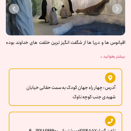
اقیانوس ها و دریا ها از شگفت انگیز ترین خلقت های خداوند بوده
است که بشر هنوز قادر نبوده تمامی این شگفتی ها را کشف کند. ولی به
بیشتر بخوانید
⌄
جرات می توان گفت شگفتی های دریا تمامی ندارد. دریا ها جزو زیبا
ترین خلقت های خداوند است و همانطور که می دانید بیشتر کره ی
زمین را همین دریاها و اقیانوس ها پوشانده است. ما در اقیانوس پارک
سعی کردیم یک محیط واقعی از دریا ها و موجودات زنده ای که در آن
زندگی می کنند را شبیه سازی کنیم. یکی از دیدنی ترین نقاط تهران که
آدرس : چهار راه جهان‌ کودک به سمت حقانی خیابان
می توانید در کنار تفریح کلی مطالب آموزنده هم فرا بگیرید بدون شک
شهیدی جنب کوچه ناوک
اقیانوس پارک است.
تلفن گویا : 02124557 - پشتیبانی : 22829990الی4