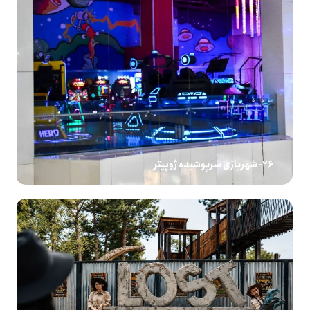
26- شهربازی سرپوشیده ژوپیتر