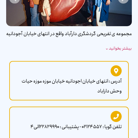
مجموعه ی تفریحی گردشگری دارآباد واقع در انتهای خیابان آجودانیه
یکی از مراکزی است که روزانه بالای چند صد نفر بازدید کننده دارد. این
بیشتر بخوانید
⌄
مجموعه در یکی از بهترین و خوش آب و هوا ترین مناطق تهران واقع
شده است که با محیطی جذاب آماده ارائه خدمت به هموطنان عزیز
است. در این مجموعه چهار بخش بسیار جذاب برای بازدید وجود دارد
که عبارت اند از : هیومن پارک، رویا پارک، دکتر لند و موزه شهاب سنگ و
رصدخانه. در آخر هم برای بازدید می توانید هم به صورت خانوادگی،
آدرس : انتهای خیابان اجودانیه خیابان موزه موزه حیات
هم به صورت سازمانی و هم به صورتی گروهی اقدام به خرید بلیط از
وحش داراباد
وبسایت رسمی ایران فان بفرمایید.
تلفن گویا : 02124557 - پشتیبانی : 22829990الی4