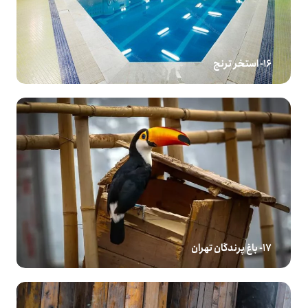
16- استخر ترنج
17- باغ پرندگان تهران