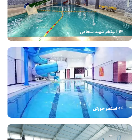
13- استخر شهید شجاعی
14- استخر حورتن