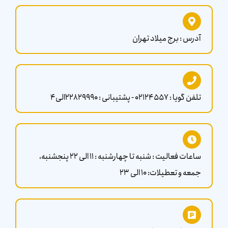
حافظ پس گذشت سال ها هنوز همتایی ندارند و کسی نتوانسته
همانند آنها باشد. در این میان یکی از معضلاتی که در کشور با آن روبه رو
هستیم عدم انتقال درست این فرهنگ غنی به نسل بعدی هستیم.
آدرس : برج میلاد تهران
سرزمین افسانه ها می تواند گزینه ی مناسبی برای انتقال این فرهنگ به
کودکان ما باشد
تلفن گویا : 02124557 - پشتیبانی : 22829990الی4
ساعات فعالیت : شنبه تا چهارشنبه : 11 الی 22 پنجشنبه،
جمعه و تعطیلات: 10 الی 23