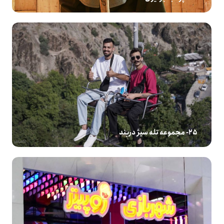
25- مجموعه تله سیژ دربند