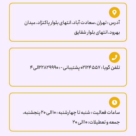
فضایی هیجان انگیز و آموزنده برای خانواده ها، کودکان و نوجوانان
فراهم نموده‌ اند. در مجموعه ژوراسیک پارک و اسپایدر پارک ، ماکت
های غول پیکر و متحرکی از بیش از 60 دایناسور و حیوان همراه با صدا و
آدرس : تهران ،سعادت آباد، انتهای بلوار پاکنژاد، میدان
جلوه‌ های ویژه در بوستانی سرسبز و دلنشین در معرض دید قرار گرفته
بهرود، انتهای بلوار شقایق
است. علاوه بر این در ژوراسیک پارک تهران کنار هریک از دایناسور ها و
حیوانات، اطلاعات علمی آنها قرار گرفته است تا بازدید کنندگان علاوه
بر تماشای دایناسور ها و حیوانات در ابعاد نزدیک به واقعیت، با
اطلاعات علمی آنها نیز آشنا شوند.
تلفن گویا : 02124557 پشتیبانی - : 22829990الی4
ساعات فعالیت : شنبه تا چهارشنبه : 10 الی 20 پنجشنبه،
جمعه و تعطیلات: 10 الی ۲0