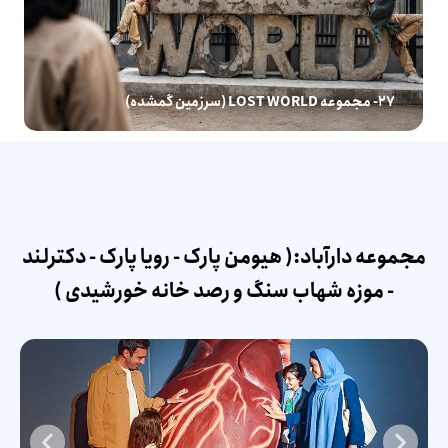
27- مجموعه LOST WORLD (سرزمین گمشده)
مجموعه دارآباد:( هیومن پارک - رویا پارک - دکترلند
- موزه شهاب سنگ و رصد خانه خورشیدی )