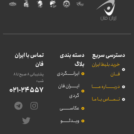
دسترسی سریع
دسته بندی
تماس با ایران
بلاگ
فان
خرید بلیط ایران
ایرانــــــگردی
فـــان
پشتیبانی 8 صبح تا 8
شب:
ایــــــران فان
دربــــــــاره مــــــا
021-24557
گردی
تـــمــــاس بــا مـا
عکاســــــــی
ویـــدئـــــــو