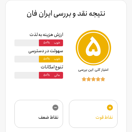
نتیجه نقد و بررسی ایران فان
5
ارزش هزینه به لذت
خوب
50%
سهولت در دسترسی
خوب
50%
تنوع امکانات
امتیاز کلی این بررسی
عالی
50%





نقاط قوت
نقاط ضعف