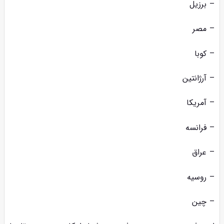
– برزیل
– مصر
– کوبا
– آرژانتین
– آمریکا
– فرانسه
– عراق
– روسیه
– چین