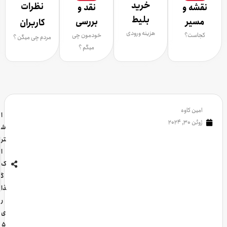
خرید
نظرات
نقشه و
نقد و
بلیط
مسیر
بررسی
کاربران
هزینه ورودی
کجاست؟
خودمون چی
مردم چی میگن ؟
میگم ؟
امین کاوه
ا
ژوئن 30, 2024
ش
تر
ا
ک
گ
ذا
ر
ی
5