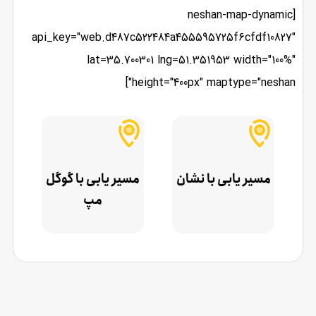
[neshan-map-dynamic
api_key="web.d487c522484a455595725f6cfdf10827"
lat=35.700301 lng=51.351953 width="100%"
height="400px" maptype="neshan"]
مسیر یابی با نشان
مسیر یابی با گوگل
مپ