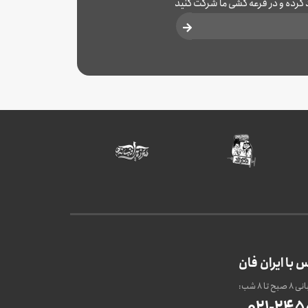
د کرده و در قرعه کشی ما شرکت کنید
 با ایران فان
 تا 8 شب:
021-24